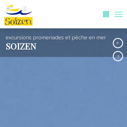
excursions promenades et pêche en mer
SOIZEN