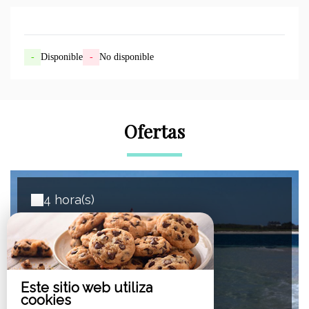
-
Disponible
-
No disponible
Ofertas
4 hora(s)
Excursión de medio día al
archipiélago de Glénans
del 52€
Este sitio web utiliza
cookies