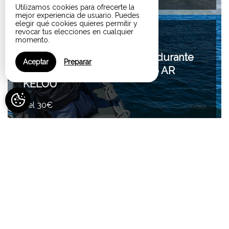
Utilizamos cookies para ofrecerte la
mejor experiencia de usuario. Puedes
elegir qué cookies quieres permitir y
revocar tus elecciones en cualquier
90 minuto(s)
momento.
Descubrimiento de la costa durante
Aceptar
Preparar
1h30 a bordo del semirrígido AR
KELOU
del 30€
1 hora(s)
Balade aux Etocs à la rencontre des
phoques gris en semi-rigide
del 20€