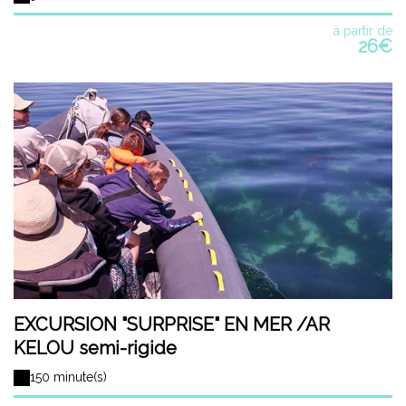
à partir de
26€
EXCURSION "SURPRISE" EN MER /AR
KELOU semi-rigide
150 minute(s)