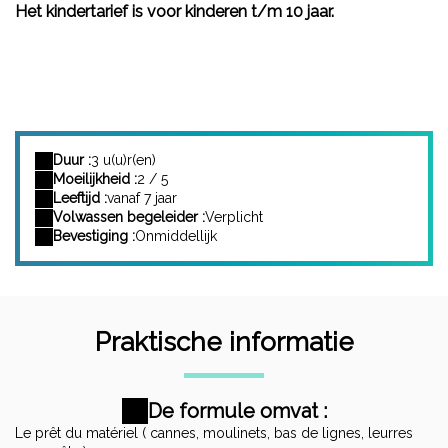
Het kindertarief is voor kinderen t/m 10 jaar.
Duur :
3 u(u)r(en)
Moeilijkheid :
2 / 5
Leeftijd :
vanaf 7 jaar
Volwassen begeleider :
Verplicht
Bevestiging :
Onmiddellijk
Praktische informatie
De formule omvat :
Le prêt du matériel ( cannes, moulinets, bas de lignes, leurres