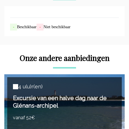
-
Beschikbaar
-
Niet beschikbaar
Onze andere aanbiedingen
4 u(u)r(en)
Excursie van een halve dag naar de
Glénans-archipel
vanaf 52€