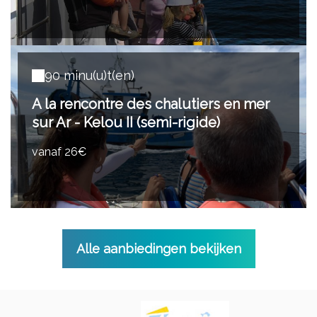
90 minu(u)t(en)
A la rencontre des chalutiers en mer
sur Ar - Kelou II (semi-rigide)
vanaf 26€
Alle aanbiedingen bekijken