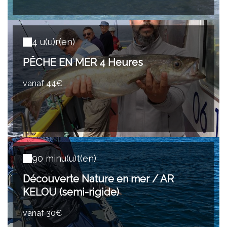
4 u(u)r(en)
PÊCHE EN MER 4 Heures
vanaf 44€
90 minu(u)t(en)
Découverte Nature en mer / AR
KELOU (semi-rigide)
vanaf 30€