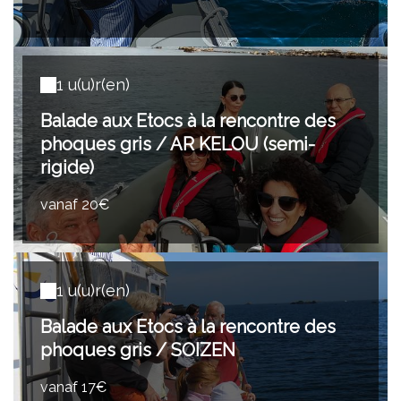
1 u(u)r(en)
Balade aux Etocs à la rencontre des
phoques gris / AR KELOU (semi-
rigide)
vanaf 20€
1 u(u)r(en)
Balade aux Etocs à la rencontre des
phoques gris / SOIZEN
vanaf 17€