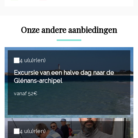
Onze andere aanbiedingen
4 u(u)r(en)
Excursie van een halve dag naar de
Glénans-archipel
vanaf 52€
4 u(u)r(en)