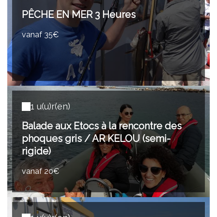
PÊCHE EN MER 3 Heures
vanaf 35€
1 u(u)r(en)
Balade aux Etocs à la rencontre des
phoques gris / AR KELOU (semi-
rigide)
vanaf 20€