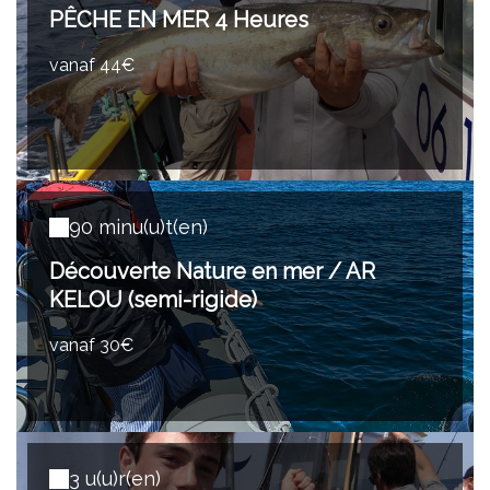
PÊCHE EN MER 4 Heures
vanaf 44€
90 minu(u)t(en)
Découverte Nature en mer / AR
KELOU (semi-rigide)
vanaf 30€
3 u(u)r(en)