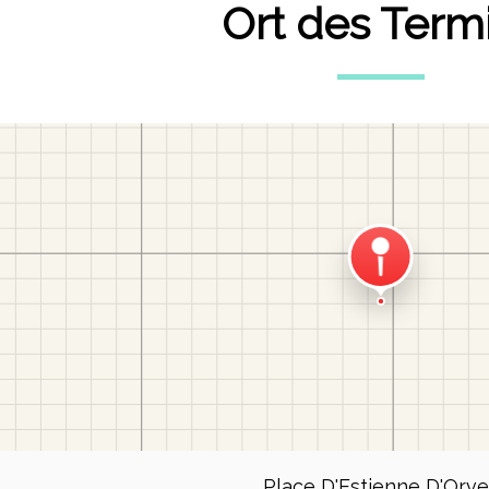
Ort des Term
Place D'Estienne D'Orve