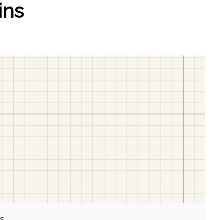
ins
s