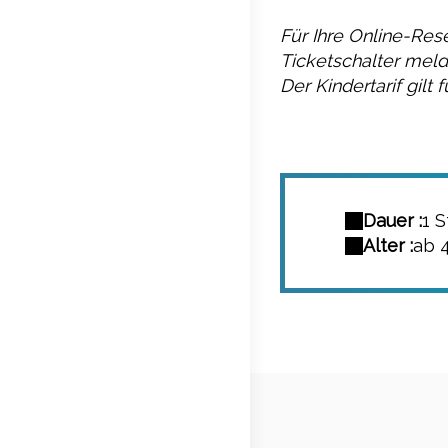
Für Ihre Online-Res
Ticketschalter melde
Der Kindertarif gilt 
Dauer :
1 S
Alter :
ab 