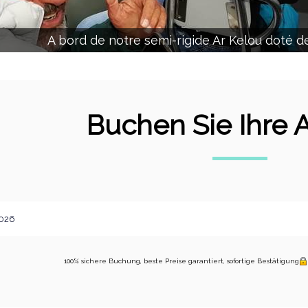
A bord de notre semi-rigide Ar Kelou doté d
Buchen Sie Ihre Ak
100% sichere Buchung, beste Preise garantiert, sofortige Bestätigung